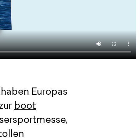
r haben Europas
zur
boot
sersportmesse,
tollen