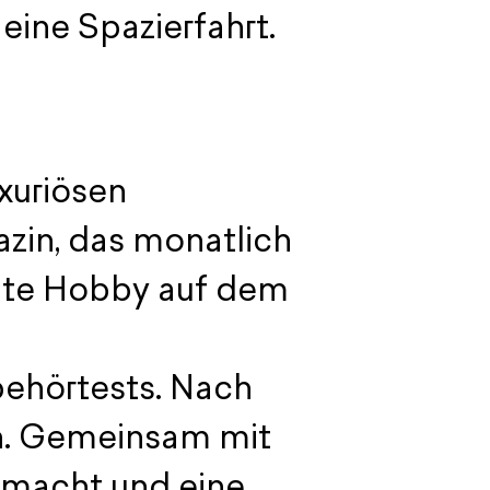
ine Spazierfahrt.
xuriösen
azin, das monatlich
iebte Hobby auf dem
behörtests. Nach
gn. Gemeinsam mit
emacht und eine