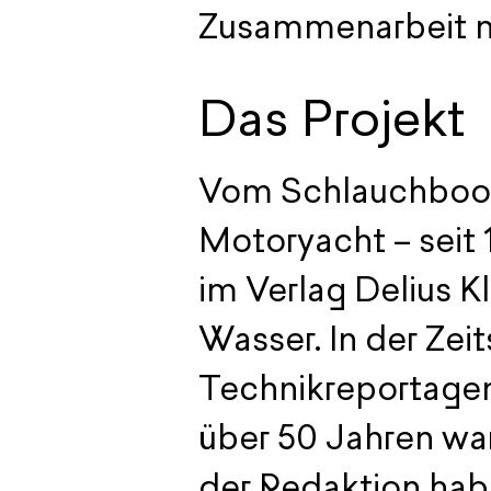
Zusammenarbeit mi
Das Projekt
Vom Schlauchboot 
Motoryacht – seit 
im Verlag Delius K
Wasser. In der Zei
Technikreportagen
über 50 Jahren war
der Redaktion hab