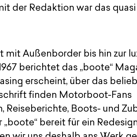
t der Redaktion war das quasi e
mit Außenborder bis hin zur lu
1967 berichtet das „boote“ Mag
lasing erscheint, über das bel
tschrift finden Motorboot-Fans
, Reiseberichte, Boots- und Zu
 „boote“ bereit für ein Redesi
en wir uns deshalb ans Werk g