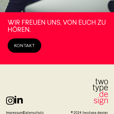
WIR FREUEN UNS, VON EUCH ZU
HÖREN.
KONTAKT
Impressum
Datenschutz
© 2024 twotype design